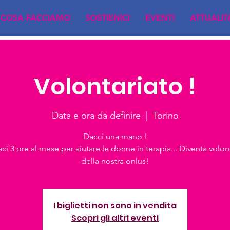
COSA FACCIAMO
SOSTIENICI
EVENTI
ATTUALIT
Volontariato !
Data e ora da definire
  |  
Torino
Dacci una mano !
ci 3 ore al mese per aiutare le donne in terapia... Diventa volon
della nostra onlus!
I biglietti non sono in vendita
Scopri gli altri eventi