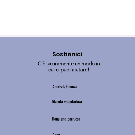
Sostienici
C'è sicuramente un modo in
cui ci puoi aiutare!
Aderisci/Rinnova
Diventa volontario/a
Dona una parrucca