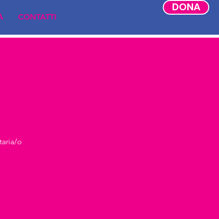
DONA
À
CONTATTI
taria/o