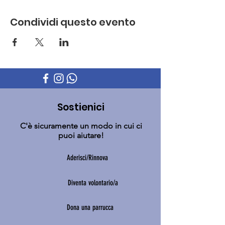
Condividi questo evento
Sostienici
C'è sicuramente un modo in cui ci
puoi aiutare!
Aderisci/Rinnova
Diventa volontario/a
Dona una parrucca