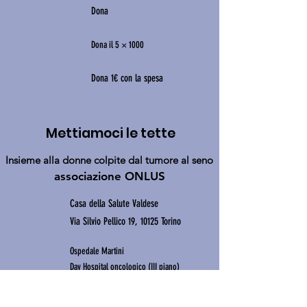
Dona
Dona il 5 × 1000
Dona 1€ con la spesa
Mettiamoci le tette
Insieme alla donne colpite dal tumore al seno
a
ssociazione ONLUS
Casa della Salute Valdese
Via Silvio Pellico 19, 10125 Torino
Ospedale Martini
Day Hospital oncologico (III piano)
Via Tofane 71, 10141 Torino