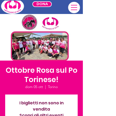
DONA
Ottobre Rosa sul Po
Torinese!
dom 05 ott
  |  
Torino
I biglietti non sono in
vendita
Scopri gli altri eventi