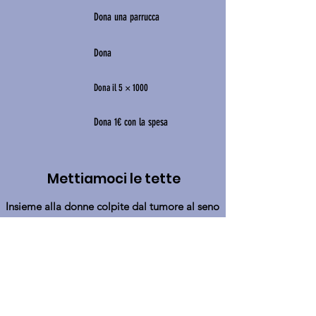
Dona una parrucca
Dona
Dona il 5 × 1000
Dona 1€ con la spesa
Mettiamoci le tette
Insieme alla donne colpite dal tumore al seno
a
ssociazione ONLUS
Casa della Salute Valdese
Via Silvio Pellico 19, 10125 Torino
Ospedale Martini