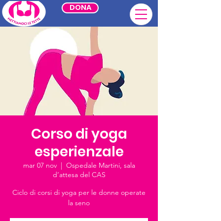
DONA
Corso di yoga
esperienzale
mar 07 nov
  |  
Ospedale Martini, sala
d’attesa del CAS
Ciclo di corsi di yoga per le donne operate
la seno