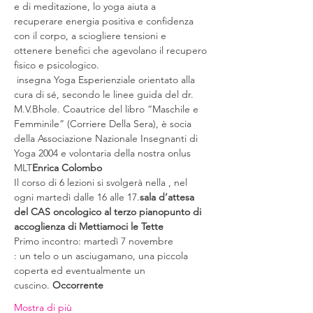
e di meditazione, lo yoga aiuta a 
recuperare energia positiva e confidenza 
con il corpo, a sciogliere tensioni e 
ottenere benefici che agevolano il recupero 
fisico e psicologico.
 insegna Yoga Esperienziale orientato alla 
cura di sé, secondo le linee guida del dr. 
M.V.Bhole. Coautrice del libro “Maschile e 
Femminile” (Corriere Della Sera), è socia 
della Associazione Nazionale Insegnanti di 
Yoga 2004 e volontaria della nostra onlus 
MLT
Enrica Colombo
Il corso di 6 lezioni si svolgerà nella 
, nel 
ogni martedì dalle 16 alle 17.
sala d’attesa 
del CAS oncologico al terzo piano
punto di 
accoglienza di Mettiamoci le Tette
Primo incontro: martedì 7 novembre
: un telo o un asciugamano, una piccola 
coperta ed eventualmente un 
cuscino. 
Occorrente
Mostra di più