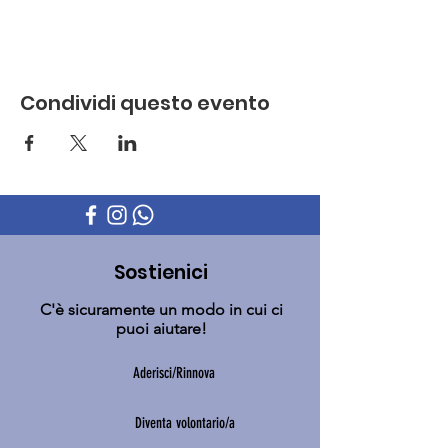
Condividi questo evento
Sostienici
C'è sicuramente un modo in cui ci
puoi aiutare!
Aderisci/Rinnova
Diventa volontario/a